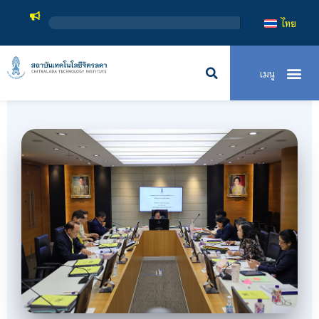
สถาบันเทคโนโล
ไทย