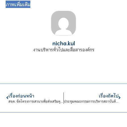
ภาพเพิ่มเติม
nicha.kul
งานบริหารทั่วไปและสื่อสารองค์กร
เรื่องก่อนหน้า
เรื่องถัดไป
สจด. จัดโครงการเสวนาเพื่อส่งเสริมคุณธรรม จริยธรรมในการปฏิบัติงาน หัวข้อ “การจัดการทรัพยากรที่เหมาะสม การนำของส่วนรวมไปใช้ส่วนตัว และการจัดการขยะ”
ประชุมคณะกรรมการบริหารสถาบันด้านการบริหารงานบุคคล (กบค.) ครั้งที่ 77 (2/ปีการศึกษา พ.ศ. 2568)