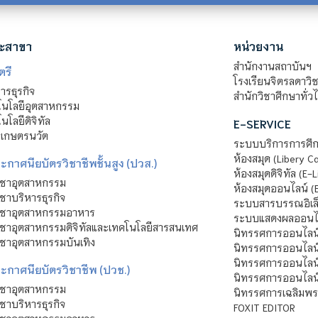
ะสาขา
หน่วยงาน
สำนักงานสถาบันฯ
ตรี
โรงเรียนจิตรลดาวิ
รธุรกิจ
สำนักวิชาศึกษาทั่ว
นโลยีอุตสาหกรรม
โลยีดิจิทัล
E-SERVICE
าเกษตรนวัต
ระบบบริการการศึก
ห้องสมุด (Libery C
กาศนียบัตรวิชาชีพชั้นสูง (ปวส.)
ห้องสมุดดิจิทัล (E-L
ิชาอุตสาหกรรม
ห้องสมุดออนไลน์ (
ชาบริหารธุรกิจ
ระบบสารบรรณอิเล็
ิชาอุตสาหกรรมอาหาร
ระบบแสดงผลออนไล
ชาอุตสาหกรรมดิจิทัลและเทคโนโลยีสารสนเทศ
นิทรรศการออนไลน
ชาอุตสาหกรรมบันเทิง
นิทรรศการออนไลน์
นิทรรศการออนไลน
ะกาศนียบัตรวิชาชีพ (ปวช.)
นิทรรศการออนไลน
ิชาอุตสาหกรรม
นิทรรศการเฉลิมพระ
ชาบริหารธุรกิจ
FOXIT EDITOR