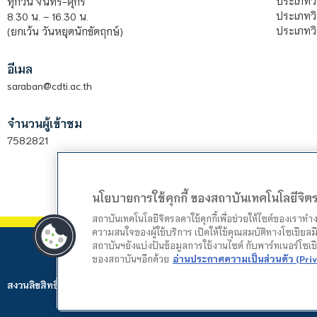
ประเภทว
ทุกวัน จันทร์-ศุกร์
ประเภทวิ
8.30 น. – 16.30 น.
ประเภทวิ
(ยกเว้น วันหยุดนักขัตฤกษ์)
อีเมล
saraban@cdti.ac.th
จำนวนผู้เข้าชม
7582821
นโยบายการใช้คุกกี้ ของสถาบันเทคโนโลยีจิ
สถาบันเทคโนโลยีจิตรลดาใช้คุกกี้เพื่อช่วยให้ไซต์ของเราท
ความสนใจของผู้ใช้บริการ เปิดให้ใช้คุณสมบัติทางโซเชียลมี
สถาบันฯยังแบ่งปันข้อมูลการใช้งานไซต์ กับพาร์ทเนอร์โซเ
ของสถาบันฯอีกด้วย
อ่านประกาศความเป็นส่วนตัว (Priv
สงวนลิขสิทธิ์ © 2024 สถาบันเทคโนโลยีจิตรลดา. Web by
Mountain Studio