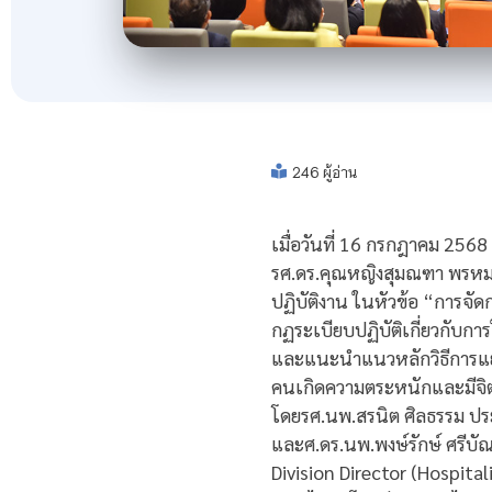
246 ผู้อ่าน
เมื่อวันที่ 16 กรกฎาคม 256
รศ.ดร.คุณหญิงสุมณฑา พรหมบ
ปฏิบัติงาน ในหัวข้อ “การจั
กฏระเบียบปฏิบัติเกี่ยวกับก
และแนะนำแนวหลักวิธีการแยก
คนเกิดความตระหนักและมีจิต
โดยรศ.นพ.สรนิต ศิลธรรม 
และศ.ดร.นพ.พงษ์รักษ์ ศรีบัณฑ
Division Director (Hospit