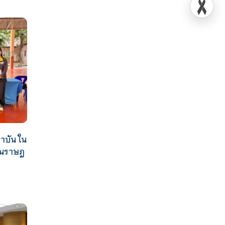
าบัน ใน
ินราษฎ