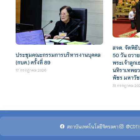
สจด. จัดพิ
ประชุมคณะกรรมการบริหารงานบุคคล
50 วัน ถวา
(กบค.) ครั้งที่ 89
พระเจ้าลูกเ
นทิราเทพยวด
17 กรกฎาคม 2026
พัชร มหาวั
31 กรกฎาคม 20
สถาบันเทคโนโลยีจิตรลดา
@CDTI