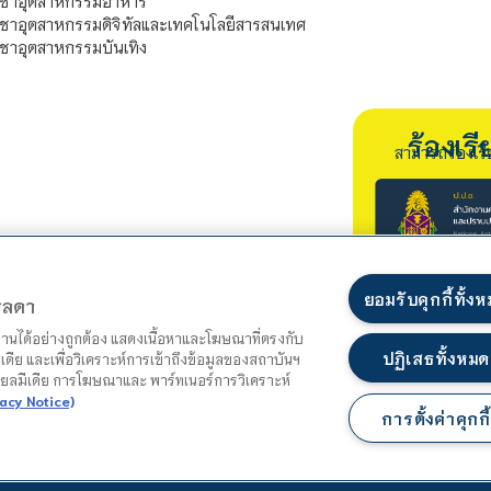
ิชาอุตสาหกรรมอาหาร
ชาอุตสาหกรรมดิจิทัลและเทคโนโลยีสารสนเทศ
ชาอุตสาหกรรมบันเทิง
ร้องเ
สามารถร้องเร
ยอมรับคุกกี้ทั้ง
ตรลดา
ำงานได้อย่างถูกต้อง แสดงเนื้อหาและโฆษณาที่ตรงกับ
ปฏิเสธทั้งหมด
เดีย และเพื่อวิเคราะห์การเข้าถึงข้อมูลของสถาบันฯ
ชียลมีเดีย การโฆษณาและ พาร์ทเนอร์การวิเคราะห์
acy Notice)
การตั้งค่าคุกกี้
แผนผังเว็บไซต์
นโยบายความเป็นส่วนตัว
นโยบายคุกกี้