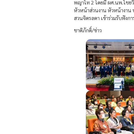
พญาไท 2 โดยมี ผศ.นพ.ไชยวิท
หัวหน้าส่วนงาน หัวหน้างาน
สวนจิตรลดา เข้าร่วมรับฟังการ
ชาติภักดิ์/ข่าว