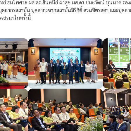
ย์ ธนไพศาล ผศ.ดร.สันทนีย์ ผาสุข ผศ.ดร.ชนะวัฒน์ บุนนาค รองอ
 บุคลากรสถาบัน บุคลากรจากสถาบันสิริกิติ์ สวนจิตรลดา และบุค
เสวนาในครั้งนี้