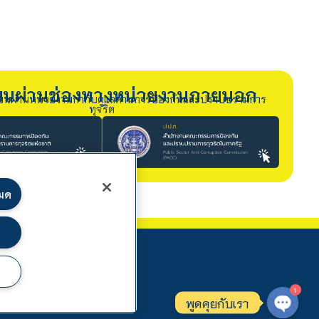
รียนผ่านช่องทางหน่วยงานภายนอก
ียนผ่านหน่วยงานกำกับดูแลด้านการป้องกันและปราบปรามการ
ทุจริต
หมด
1
พูดคุยกับเรา