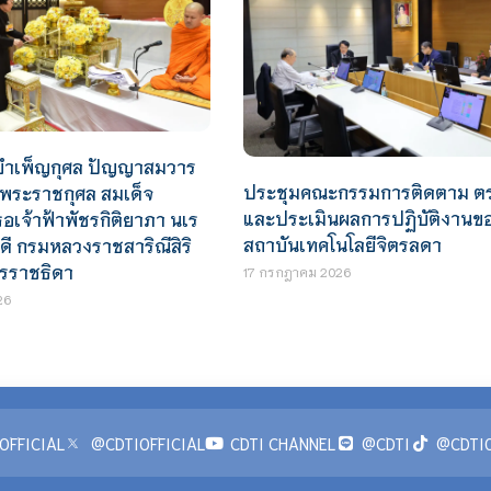
ธีบำเพ็ญกุศล ปัญญาสมวาร
ประชุมคณะกรรมการติดตาม ต
ยพระราชกุศล สมเด็จ
และประเมินผลการปฏิบัติงานข
ธอเจ้าฟ้าพัชรกิติยาภา นเร
สถาบันเทคโนโลยีจิตรลดา
ี กรมหลวงราชสาริณีสิริ
ชรราชธิดา
17 กรกฎาคม 2026
26
OFFICIAL
@CDTIOFFICIAL
CDTI CHANNEL
@CDTI
@CDTIO