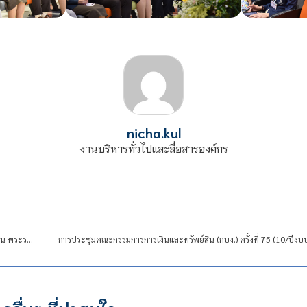
nicha.kul
งานบริหารทั่วไปและสื่อสารองค์กร
สมเด็จพระเจ้าน้องนางเธอ เจ้าฟ้าจุฬาภรณวลัยลักษณ์ อัครราชกุมารีกรมพระศรีสวางควัฒน พระราชทานพระวโรกาสให้ คณะผู้บริหารสถาบันเทคโนโลยีจิตรลดา เฝ้าถวายพระพรชัยมงคล
การประชุมคณะกรรมการการเงินและทรัพย์สิน (กบง.) ครั้งที่ 75 (10/ปี