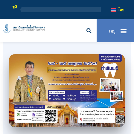
สถาบันเท
ไทย