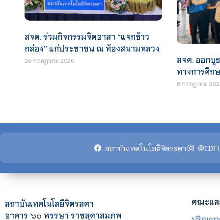
สจด. ร่วมกิจกรรมจิตอาสา “แจกข้าว
กล่อง” แก่ประชาชน ณ ท้องสนามหลวง
สจด. ออกบู
26 กรกฎาคม 2026
ทางการศึก
8 กรกฎาคม 202
สถาบันเทคโนโลยีจิตรลดา
@CDTI
คณะแล
สถาบันเทคโนโลยีจิตรลดา
อาคาร
๖๐
พรรษา ราชสุดาสมภพ
ปริญญา