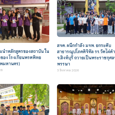
สจด. ผนึกกำลัง มจพ. ยกระดับ
นะนำหลักสูตรของสถาบัน ใน
สาธารณูปโภคดิจิทัล รร.วัดไผ่ดำ
อของ โรงเรียนพรตพิทย
จ.สิงห์บุรี ถวายเป็นพระราชกุศล
เทพมหานคร)
พรรษา
26
3 สิงหาคม 2026