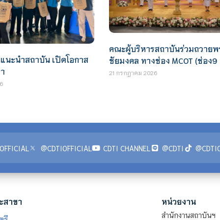
คณะผู้บริหารสถาบันร่วมถวาย
ธแนะนำสถาบัน เปิดโอกาส
ชัยมงคล ทางช่อง MCOT (ช่อง9
ษา
21 กรกฎาคม 2026
6
OFFICIAL
@CDTIOFFICIAL
CDTI CHANNEL
@CDTI
@CDTIO
ะสาขา
หน่วยงาน
สำนักงานสถาบันฯ
ตรี