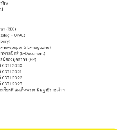
ชาชีพ
ไป
ษา (REG)
atalog - OPAC)
ibary)
E-newspaper & E-magazine)
กทรอนิกส์ (E-Document)
น์ของบุคลากร (HR)
์ CDTI 2020
 CDTI 2021
์ CDTI 2022
์ CDTI 2023
เกียรติ สมเด็จพระกนิษฐาธิราชเจ้าฯ