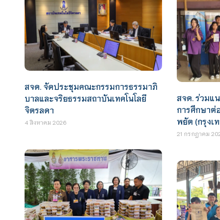
สจด. จัดประชุมคณะกรรมการธรรมาภิ
สจด. ร่วมแ
บาลและจริยธรรมสถาบันเทคโนโลยี
การศึกษาต่
จิตรลดา
พยัต (กรุง
4 สิงหาคม 2026
21 กรกฎาคม 20