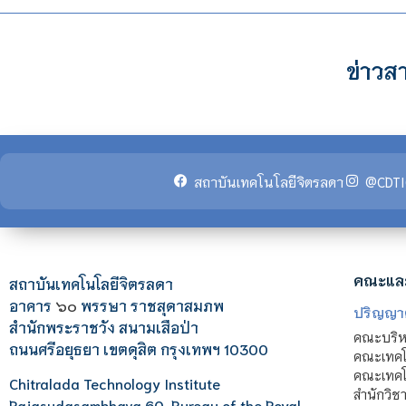
ข่าวสา
สถาบันเทคโนโลยีจิตรลดา
@CDTI
คณะแล
สถาบันเทคโนโลยีจิตรลดา
อาคาร
๖๐
พรรษา ราชสุดาสมภพ
ปริญญา
สำนักพระราชวัง สนามเสือป่า
คณะบริหา
ถนนศรีอยุธยา เขตดุสิต กรุงเทพฯ 10300
คณะเทคโ
คณะเทคโน
Chitralada Technology Institute
สำนักวิช
Rajasudasambhava 60, Bureau of the Royal