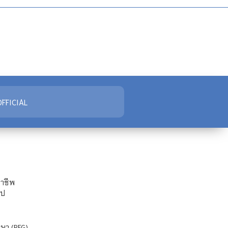
FFICIAL
ชาชีพ
ไป
ษา (REG)