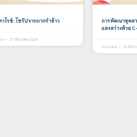
าไรซ์: ไซรัปจากกากรำข้าว
การพัฒนาชุดส
แสงสว่างด้วย 
kul
27 ธันวาคม 2024
nicha.kul
20 ธันว