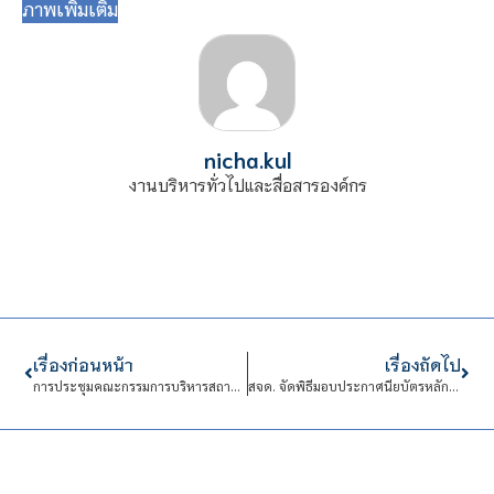
ภาพเพิ่มเติม
nicha.kul
งานบริหารทั่วไปและสื่อสารองค์กร
เรื่องก่อนหน้า
เรื่องถัดไป
การประชุมคณะกรรมการบริหารสถาบันเทคโนโลยีจิตรลดา (กบส.)
สจด. จัดพิธีมอบประกาศนียบัตรหลักสูตรประกาศนียบัตรพนักงานให้การดูแล Nurses‘aides/Caregivers รุ่นที่ 5