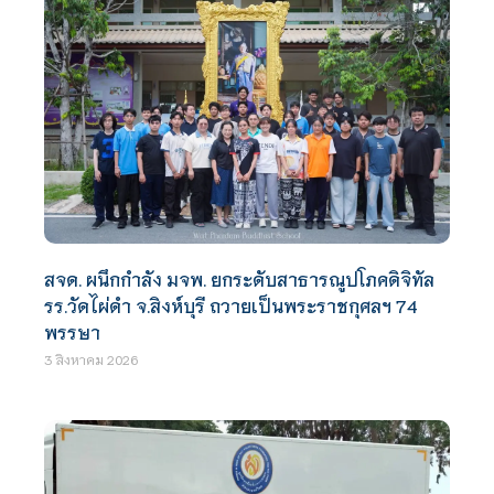
สจด. ผนึกกำลัง มจพ. ยกระดับสาธารณูปโภคดิจิทัล
รร.วัดไผ่ดำ จ.สิงห์บุรี ถวายเป็นพระราชกุศลฯ 74
พรรษา
3 สิงหาคม 2026