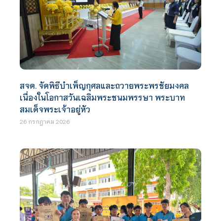
สจด. จัดพิธีบำเพ็ญกุศลและถวายพระพรชัยมงคล
เนื่องในโอกาสวันเฉลิมพระชนมพรรษา พระบาท
สมเด็จพระเจ้าอยู่หัว
26 กรกฎาคม 2026