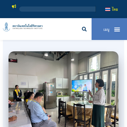
สถาบันเทคโนโ
ไทย