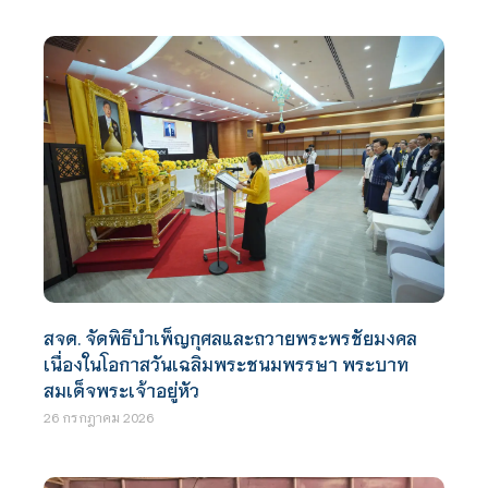
สจด. จัดพิธีบำเพ็ญกุศลและถวายพระพรชัยมงคล
เนื่องในโอกาสวันเฉลิมพระชนมพรรษา พระบาท
สมเด็จพระเจ้าอยู่หัว
26 กรกฎาคม 2026