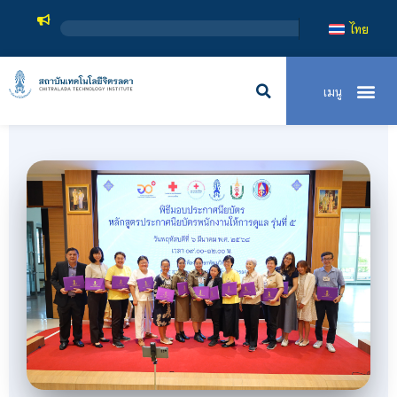
สถาบันเทคโน
ไทย