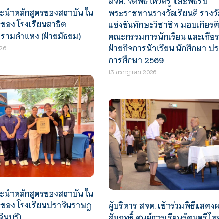
สจด. จัดพิธีไหว้ครู และพิธีรับ
นะนำหลักสูตรของสถาบัน ใน
พระราชทานรางวัลเรียนดี รางว
ของ โรงเรียนสาธิต
แข่งขันทักษะวิชาชีพ มอบเกียรต
ยรามคำแหง (ฝ่ายมัธยม)
คณะกรรมการนักเรียน และเกียร
ฝ่ายกิจการนักเรียน นักศึกษา ป
26
การศึกษา 2569
13 กรกฎาคม 2026
นะนำหลักสูตรของสถาบัน ใน
อของ โรงเรียนปราจินราษฎ
ผู้บริหาร สจด. เข้าร่วมพิธีแสดง
ีนบุรี)
สัมฤทธิ์ ศูนย์การเรียนรู้ดนตรีไท