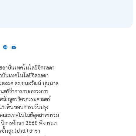
ebook
X
Line
Email
พ สถาบันเทคโนโลยีจิตรลดา
าบันเทคโนโลยีจิตรลดา
ข และผศ.ดร.ชนะวัฒน์ บุนนาค
ฐมนตรีว่าการกระทรวงการ
หลักสูตรวิศวกรรมศาสตร์
รณาเห็นชอบการปรับปรุง
๘) คณะเทคโนโลยีอุตสาหกรรม
ต ปีการศึกษา 2568 พิจารณา
ั้นสูง (ปวส.) สาขา