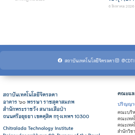
6 สิงหาคม 2026
สถาบันเทคโนโลยีจิตรลดา
@CDTI
คณะแล
สถาบันเทคโนโลยีจิตรลดา
อาคาร
๖๐
พรรษา ราชสุดาสมภพ
ปริญญา
สำนักพระราชวัง สนามเสือป่า
คณะบริหา
ถนนศรีอยุธยา เขตดุสิต กรุงเทพฯ 10300
คณะเทคโ
คณะเทคโน
Chitralada Technology Institute
สำนักวิช
Rajasudasambhava 60, Bureau of the Royal