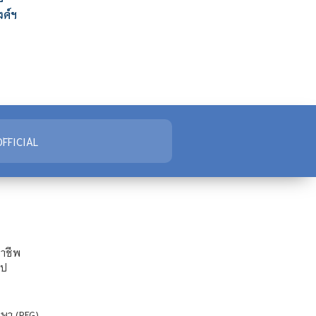
ค์ฯ
FFICIAL
ชาชีพ
ไป
ษา (REG)