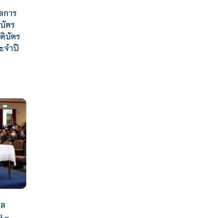
ัลการ
ิบัตร
ติบัตร
ระจำปี
ผล
ย –