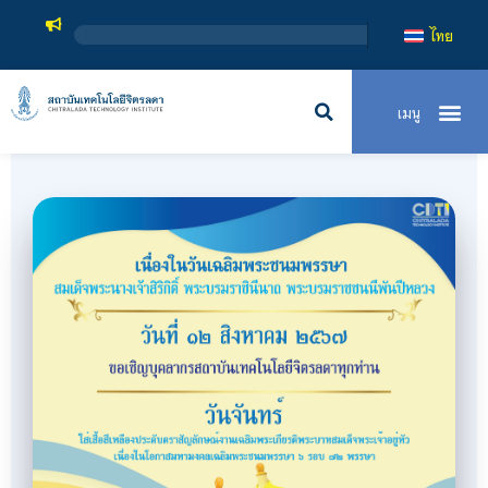
สถาบันเทค
ไทย