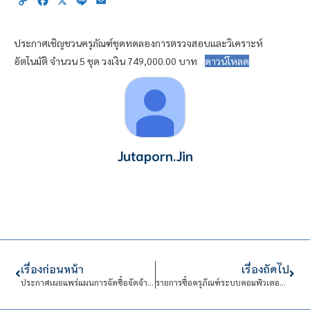
Copy
Facebook
X
Line
Email
Link
ประกาศเชิญชวนครุภัณฑ์ชุดทดลองการตรวจสอบและวิเคราะห์
อัตโนมัติ จำนวน 5 ชุด วงเงิน 749,000.00 บาท
ดาวน์โหลด
Jutaporn.Jin
เรื่องก่อนหน้า
เรื่องถัดไป
ประกาศเผยแพร่แผนการจัดซื้อจัดจ้าง ประจำปีงบประมาณ พ.ศ.2567
รายการซื้อครุภัณฑ์ระบบคอมพิวเตอร์แม่ข่ายเสมือนจริง แขวงดุสิต เขตดุสิต กรุงเทพมหานคร จำนวน 1 ระบบ