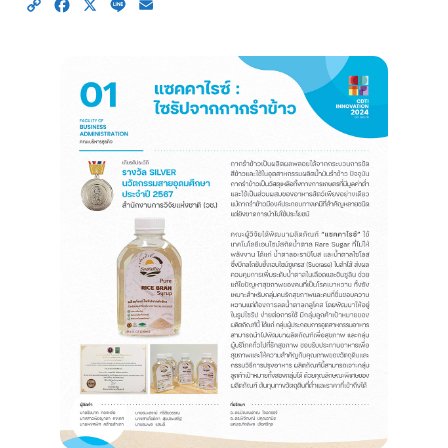
Copy
Facebook
X
Line
Email
Link