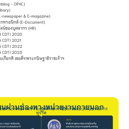
atalog - OPAC)
ibary)
E-newspaper & E-magazine)
กทรอนิกส์ (E-Document)
น์ของบุคลากร (HR)
์ CDTI 2020
 CDTI 2021
์ CDTI 2022
์ CDTI 2023
เกียรติ สมเด็จพระกนิษฐาธิราชเจ้าฯ
รียนผ่านช่องทางหน่วยงานภายนอก
ียนผ่านหน่วยงานกำกับดูแลด้านการป้องกันและปราบปรามการ
ทุจริต