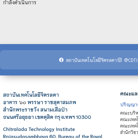
กำลังดำเนินการ
สถาบันเทคโนโลยีจิตรลดา
@CDTI
คณะแล
สถาบันเทคโนโลยีจิตรลดา
อาคาร
๖๐
พรรษา ราชสุดาสมภพ
ปริญญา
สำนักพระราชวัง สนามเสือป่า
คณะบริหา
ถนนศรีอยุธยา เขตดุสิต กรุงเทพฯ 10300
คณะเทคโ
คณะเทคโน
Chitralada Technology Institute
สำนักวิช
Rajasudasambhava 60, Bureau of the Royal