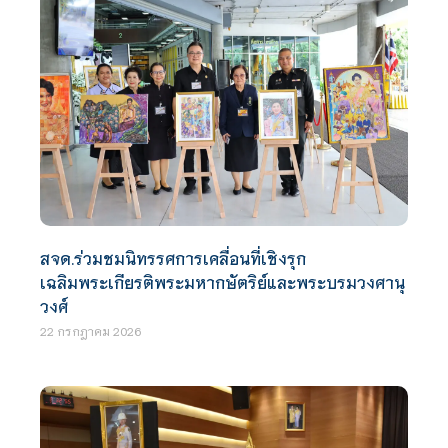
สจด.ร่วมชมนิทรรศการเคลื่อนที่เชิงรุก
เฉลิมพระเกียรติพระมหากษัตริย์และพระบรมวงศานุ
วงศ์
22 กรกฎาคม 2026