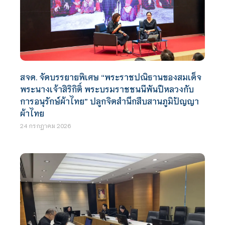
สจด. จัดบรรยายพิเศษ “พระราชปณิธานของสมเด็จ
พระนางเจ้าสิริกิติ์ พระบรมราชชนนีพันปีหลวงกับ
การอนุรักษ์ผ้าไทย” ปลูกจิตสำนึกสืบสานภูมิปัญญา
ผ้าไทย
24 กรกฎาคม 2026