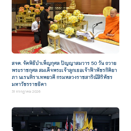
สจด. จัดพิธีบำเพ็ญกุศล ปัญญาสมวาร 50 วัน ถวาย
พระราชกุศล สมเด็จพระเจ้าลูกเธอเจ้าฟ้าพัชรกิติยา
ภา นเรนทิราเทพยวดี กรมหลวงราชสาริณีสิริพัชร
มหาวัชรราชธิดา
31 กรกฎาคม 2026