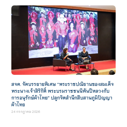
สจด. จัดบรรยายพิเศษ “พระราชปณิธานของสมเด็จ
พระนางเจ้าสิริกิติ์ พระบรมราชชนนีพันปีหลวงกับ
การอนุรักษ์ผ้าไทย” ปลูกจิตสำนึกสืบสานภูมิปัญญา
ผ้าไทย
24 กรกฎาคม 2026