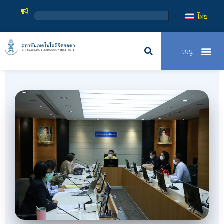
สถาบ
ไทย