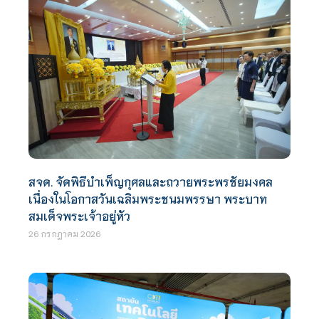
สจด. จัดพิธีบำเพ็ญกุศลและถวายพระพรชัยมงคล
เนื่องในโอกาสวันเฉลิมพระชนมพรรษา พระบาท
สมเด็จพระเจ้าอยู่หัว
26 กรกฎาคม 2026