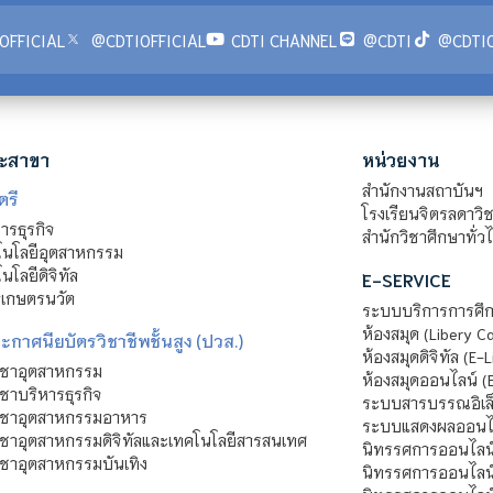
OFFICIAL
@CDTIOFFICIAL
CDTI CHANNEL
@CDTI
@CDTIO
ะสาขา
หน่วยงาน
สำนักงานสถาบันฯ
ตรี
โรงเรียนจิตรลดาวิ
รธุรกิจ
สำนักวิชาศึกษาทั่ว
นโลยีอุตสาหกรรม
โลยีดิจิทัล
E-SERVICE
าเกษตรนวัต
ระบบบริการการศึก
ห้องสมุด (Libery C
กาศนียบัตรวิชาชีพชั้นสูง (ปวส.)
ห้องสมุดดิจิทัล (E-L
ิชาอุตสาหกรรม
ห้องสมุดออนไลน์ (
ชาบริหารธุรกิจ
ระบบสารบรรณอิเล็
ิชาอุตสาหกรรมอาหาร
ระบบแสดงผลออนไล
ชาอุตสาหกรรมดิจิทัลและเทคโนโลยีสารสนเทศ
นิทรรศการออนไลน
ชาอุตสาหกรรมบันเทิง
นิทรรศการออนไลน์