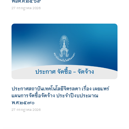
พอดี.ศ.๒๕๖๙
27 กรกฎาคม 2026
ประกาศสถาบันเทคโนโลยีจิตรลดา เรื่อง เผยแพร่
แผนการจัดซื้อจัดจ้าง ประจำปีงบประมาณ
พ.ศ.๒๕๗๐
27 กรกฎาคม 2026