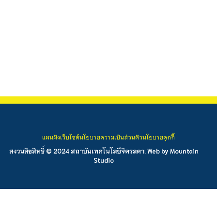
แผนผังเว็บไซต์
นโยบายความเป็นส่วนตัว
นโยบายคุกกี้
สงวนลิขสิทธิ์ © 2024 สถาบันเทคโนโลยีจิตรลดา. Web by
Mountain
Studio