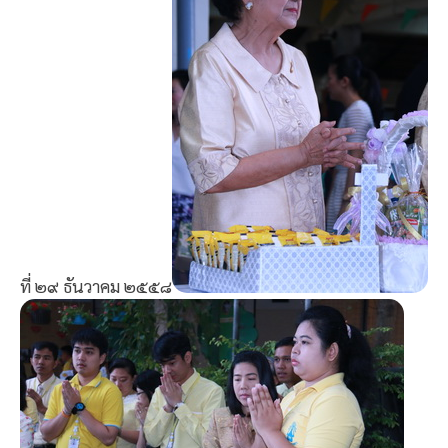
ที่ ๒๙ ธันวาคม ๒๕๕๘