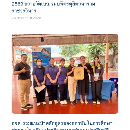
2569 ถวายวัดเบญจมบพิตรดุสิตวนาราม
ราชวรวิหาร
26 กรกฎาคม 2026
สจด. ร่วมแนะนำหลักสูตรของสถาบัน ในการศึกษา
ต่อของ โรงเรียนปราจินราษฎรอำรุง (ปราจีนบุรี)