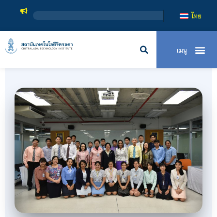
สถาบันเ
ไทย