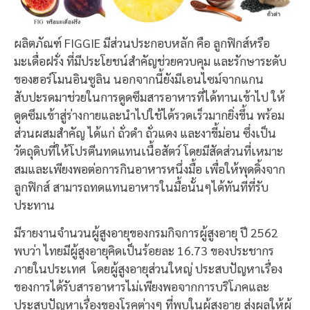
ผลิตภัณฑ์ FIGGIE มีส่วนประกอบหลัก คือ ลูกฟิกส์หรือ
มะเดื่อฝรั่ง ที่มีประโยชน์สำคัญช่วยควบคุม และรักษาระดับ
ของฮอร์โมนอินซูลิน นอกจากนี้ยังมีเอนไซม์จากแกน
สับปะรดมาช่วยในการดูดซึมสารอาหารที่ได้ทานเข้าไป ให้
ดูดซึมเข้าสู่ร่างกายและนำไปใช้ได้รวดเร็วมากยิ่งขึ้น พร้อม
ส่วนผสมสำคัญ ได้แก่ ถั่วดำ ถั่วแดง และงาขี้ม่อน ซึ่งเป็น
วัตถุดิบที่ให้โปรตีนทดแทนเนื้อสัตว์ โดยมีสัดส่วนที่เหมาะ
สมและเพียงพอต่อการกินอาหารหนึ่งมื้อ เพื่อให้พุดดิ้งจาก
ลูกฟิกส์ สามารถทดแทนอาหารในมื้อนั้นๆได้ทันทีที่รับ
ประทาน
มีรายงานจำนวนผู้สูงอายุของกรมกิจการผู้สูงอายุ ปี 2562
พบว่า ไทยมีผู้สูงอายุคิดเป็นร้อยละ 16.73 ของประชากร
ภายในประเทศ โดยผู้สูงอายุส่วนใหญ่ ประสบปัญหาเรื่อง
ของการได้รับสารอาหารไม่เพียงพอจากการบริโภคและ
ประสบปัญหาเรื่องของโรคต่างๆ ที่พบในผู้สูงอายุ ส่งผลให้ผู้