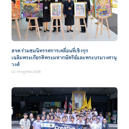
สจด.ร่วมชมนิทรรศการเคลื่อนที่เชิงรุก
เฉลิมพระเกียรติพระมหากษัตริย์และพระบรมวงศานุ
วงศ์
22 กรกฎาคม 2026