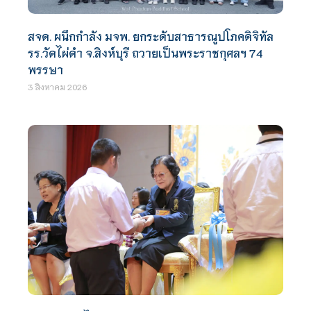
สจด. ผนึกกำลัง มจพ. ยกระดับสาธารณูปโภคดิจิทัล
รร.วัดไผ่ดำ จ.สิงห์บุรี ถวายเป็นพระราชกุศลฯ 74
พรรษา
3 สิงหาคม 2026