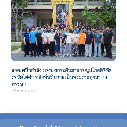
สจด. ผนึกกำลัง มจพ. ยกระดับสาธารณูปโภคดิจิทัล
รร.วัดไผ่ดำ จ.สิงห์บุรี ถวายเป็นพระราชกุศลฯ 74
พรรษา
3 สิงหาคม 2026