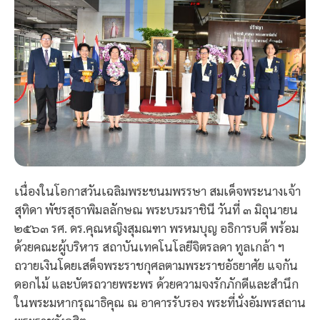
เนื่องในโอกาสวันเฉลิมพระชนมพรรษา สมเด็จพระนางเจ้า
สุทิดา พัชรสุธาพิมลลักษณ พระบรมราชินี วันที่ ๓ มิถุนายน
๒๕๖๓ รศ. ดร.คุณหญิงสุมณฑา พรหมบุญ อธิการบดี พร้อม
ด้วยคณะผู้บริหาร สถาบันเทคโนโลยีจิตรลดา ทูลเกล้า ฯ
ถวายเงินโดยเสด็จพระราชกุศลตามพระราชอัธยาศัย แจกัน
ดอกไม้ และบัตรถวายพระพร ด้วยความจงรักภักดีและสำนึก
ในพระมหากรุณาธิคุณ ณ อาคารรับรอง พระที่นั่งอัมพรสถาน