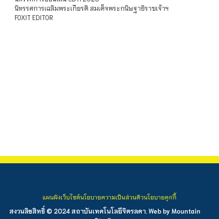
นิทรรศการเฉลิมพระเกียรติ สมเด็จพระกนิษฐาธิราชเจ้าฯ
FOXIT EDITOR
แผนผังเว็บไซต์
นโยบายความเป็นส่วนตัว
นโยบายคุกกี้
สงวนลิขสิทธิ์ © 2024 สถาบันเทคโนโลยีจิตรลดา. Web by
Mountain