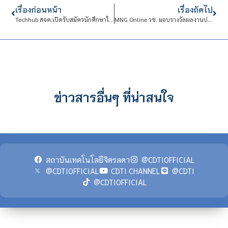
เรื่องก่อนหน้า
เรื่องถัดไป
Techhub สจด.เปิดรับสมัครนักศึกษาใหม่ ประจำปีการศึกษา 2564
MNG Online วช. มอบรางวัลผลงานประดิษฐ์คิดค้น ปี 64 นวัตกรรมตู้อบฆ่าเชื้อไวรัสไฮบริด 3 ระบบบริการ ต้านโควิด-19
ข่าวสารอื่นๆ ที่น่าสนใจ
สถาบันเทคโนโลยีจิตรลดา
@CDTIOFFICIAL
@CDTIOFFICIAL
CDTI CHANNEL
@CDTI
@CDTIOFFICIAL