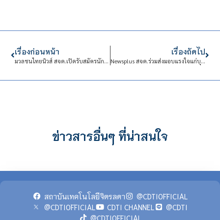
เรื่องก่อนหน้า
เรื่องถัดไป
มวลชนไทยนิวส์ สจด.เปิดรับสมัครนักศึกษาใหม่ ประจำปีการศึกษา 2564
Newsplus สจด.ร่วมส่งมอบแรงใจแก่บุคลากรทางการแพทย์ในภาวะการแพร่ระบาดเชื้อไวรัส COVID-19
ข่าวสารอื่นๆ ที่น่าสนใจ
สถาบันเทคโนโลยีจิตรลดา
@CDTIOFFICIAL
@CDTIOFFICIAL
CDTI CHANNEL
@CDTI
@CDTIOFFICIAL