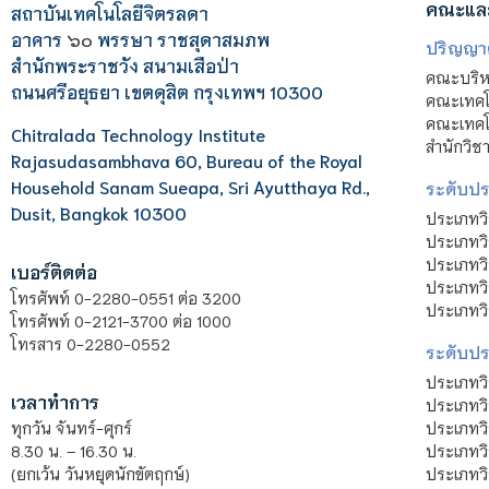
คณะแล
สถาบันเทคโนโลยีจิตรลดา
อาคาร
๖๐
พรรษา ราชสุดาสมภพ
ปริญญา
สำนักพระราชวัง สนามเสือป่า
คณะบริหา
ถนนศรีอยุธยา เขตดุสิต กรุงเทพฯ 10300
คณะเทคโ
คณะเทคโน
Chitralada Technology Institute
สำนักวิช
Rajasudasambhava 60, Bureau of the Royal
Household Sanam Sueapa, Sri Ayutthaya Rd.,
ระดับประ
Dusit, Bangkok 10300
ประเภทว
ประเภทวิ
ประเภทว
เบอร์ติดต่อ
ประเภทวิ
โทรศัพท์ 0-2280-0551 ต่อ 3200
ประเภทวิ
โทรศัพท์ 0-2121-3700 ต่อ 1000
โทรสาร 0-2280-0552
ระดับปร
ประเภทว
เวลาทำการ
ประเภทวิ
ประเภทว
ทุกวัน จันทร์-ศุกร์
ประเภทวิ
8.30 น. – 16.30 น.
ประเภทวิ
(ยกเว้น วันหยุดนักขัตฤกษ์)