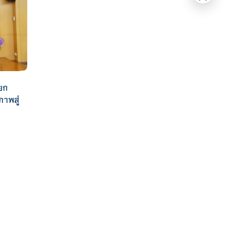
ยก
าพสู่