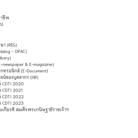
ชาชีพ
ไป
ษา (REG)
atalog - OPAC)
ibary)
E-newspaper & E-magazine)
กทรอนิกส์ (E-Document)
น์ของบุคลากร (HR)
์ CDTI 2020
 CDTI 2021
์ CDTI 2022
์ CDTI 2023
เกียรติ สมเด็จพระกนิษฐาธิราชเจ้าฯ