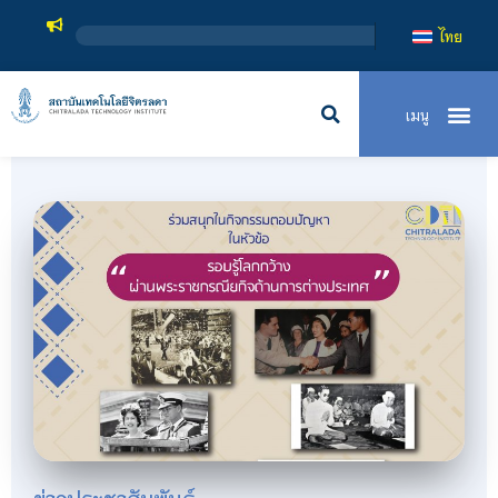
สถาบ
ไทย
ข่าวประชาสัมพันธ์