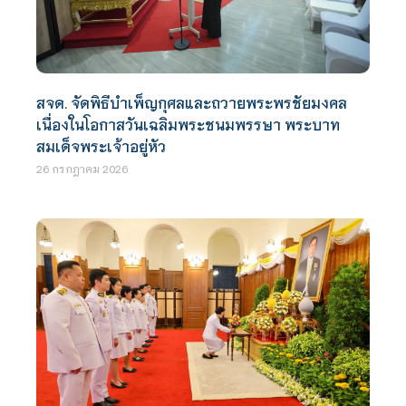
สจด. จัดพิธีบำเพ็ญกุศลและถวายพระพรชัยมงคล
เนื่องในโอกาสวันเฉลิมพระชนมพรรษา พระบาท
สมเด็จพระเจ้าอยู่หัว
26 กรกฎาคม 2026