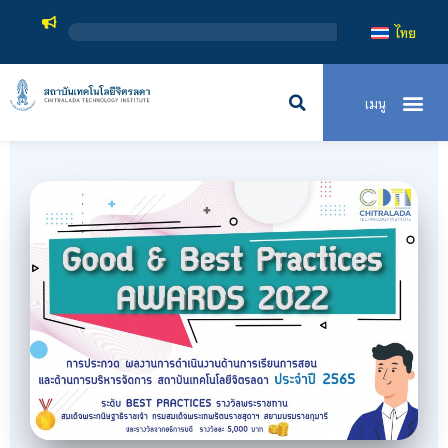
สถาบันเท
ไทย