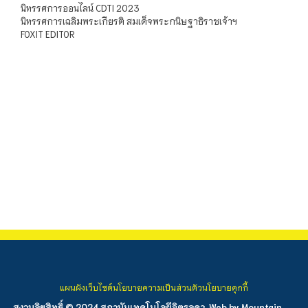
นิทรรศการออนไลน์ CDTI 2023
นิทรรศการเฉลิมพระเกียรติ สมเด็จพระกนิษฐาธิราชเจ้าฯ
FOXIT EDITOR
แผนผังเว็บไซต์
นโยบายความเป็นส่วนตัว
นโยบายคุกกี้
สงวนลิขสิทธิ์ © 2024 สถาบันเทคโนโลยีจิตรลดา. Web by
Mountain