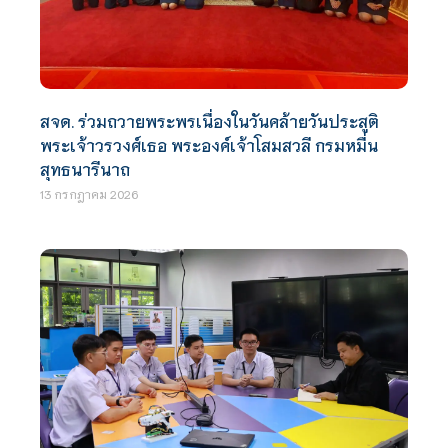
สจด. ร่วมถวายพระพรเนื่องในวันคล้ายวันประสูติ
พระเจ้าวรวงศ์เธอ พระองค์เจ้าโสมสวลี กรมหมื่น
สุทธนารีนาถ
13 กรกฎาคม 2026