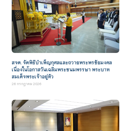
สจด. จัดพิธีบำเพ็ญกุศลและถวายพระพรชัยมงคล
เนื่องในโอกาสวันเฉลิมพระชนมพรรษา พระบาท
สมเด็จพระเจ้าอยู่หัว
26 กรกฎาคม 2026