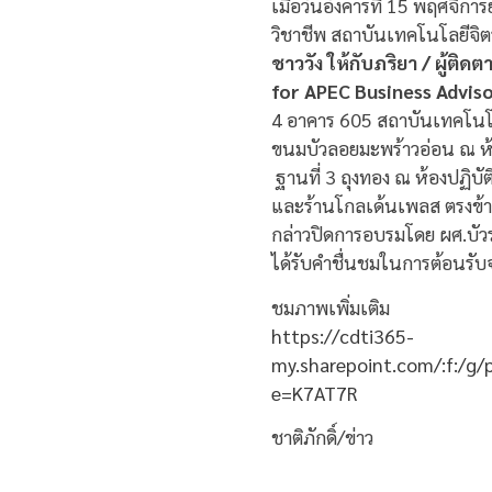
เมื่อวันอังคารที่ 15 พฤศจิ
วิชาชีพ สถาบันเทคโนโลยีจิต
ชาววัง ให้กับภริยา / ผู้ติ
for APEC Business Advis
4
อาคาร 605 สถาบันเทคโนโล
ขนมบัวลอยมะพร้าวอ่อน ณ ห้อ
ฐานที่ 3 ถุงทอง ณ ห้องปฏิบ
และร้านโกลเด้นเพลส ตรงข้า
กล่าวปิดการอบรมโดย ผศ.บัวร
ได้รับคำชื่นชมในการต้อนรับ
ชมภาพเพิ่มเติม
https://cdti365-
my.sharepoint.com/:f:/g
e=K7AT7R
ชาติภักดิ์/ข่าว