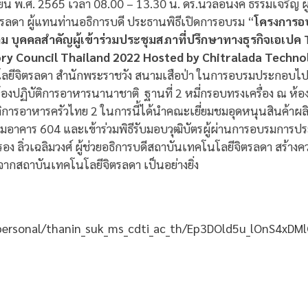
การยน พ.ศ. 2565 เวลา 08.00 – 13.30 น. ดร.นวลอนงค์ ธรรมเจริญ 
รลดา ผู้แทนท่านอธิการบดี ประธานพิธีเปิดการอบรม “
โครงการอ
ดตาม บุคคลสำคัญผู้เข้าร่วมประชุมสภาที่ปรึกษาทางธุรกิจเอเปค
ory Council Thailand 2022 Hosted by Chitralada Technol
ยีจิตรลดา สำนักพระราชวัง สนามเสือป่า
ในการอบรมประกอบไปด้ว
งปฏิบัติการอาหารนานาชาติ ฐานที่ 2 หมี่กรอบทรงเครื่อง ณ ห้อ
ัติการอาหารครัวไทย 2 ในการนี้ได้นำคณะเยี่ยมชมอุดหนุนสินค้าผล
มอาคาร 604 และเข้าร่วมพิธีรับมอบวุฒิบัตรผู้ผ่านการอบรมกา
อง ลิ่วเฉลิมวงศ์ ผู้ช่วยอธิการบดีสถาบันเทคโนโลยีจิตรลดา สร้า
จากสถาบันเทคโนโลยีจิตรลดา เป็นอย่างยิ่ง
/personal/thanin_suk_ms_cdti_ac_th/Ep3DOld5u_lOnS4x