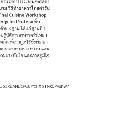
ผู้อำนวยการโรงเรียนจิตรลดา
บรม วิธีทำอาหารไทยตำรับ
Thai Cuisine Workshop
ogy Institute
ณ
ชั้น
ย 3 ฐาน ได้แก่ ฐานที่ 1
งปฏิบัติการอาหารครัวไทย 1
ิตภัณฑ์จากมูลนิธิชัยพัฒนา
รประกอบอาหารคาว หวาน และ
งความประทับใจ และภาคภูมิใจ
DMlCo1kBANDcPC8YtziXbTNk5Pvsnw?