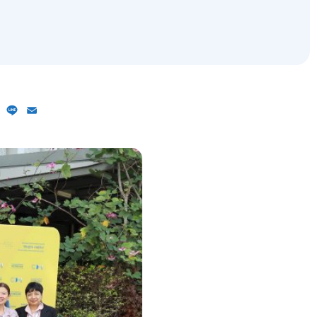
ebook
X
Line
Email