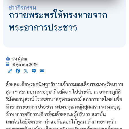
ข่าวกิจกรรม
ถวายพระพรให้ทรงหายจาก
พระอาการประชวร
174 ผู้อ่าน
18 ตุลาคม 2019
Copy
Facebook
X
Line
Email
Link
ด้วยสมเด็จพระกนิษฐาธิราชเจ้ากรมสมเด็จพระเทพรัตนราช
สุดา ฯ สยามบรมราชกุมารี เสด็จ ฯ ไปประทับ ณ อาคารภูมิสิ
ริมังคลานุสรณ์ โรงพยาบาลจุฬาลงกรณ์ สภากาชาดไทย เพื่อ
รักษาพระอาการประชวร รศ.ดร.คุณหญิงสุมณฑา พรหมบุญ
รักษาการอธิการบดี พร้อมด้วยคณะผู้บริหาร สถาบัน
เทคโนโลยีจิตรลดา นำแจกันดอกไม้ทูลเกล้าถวายฯ หน้า
พระฉายาลักษณ์สมเด็จพระกนิษฐาธิราชเจ้ากรมสมเด็จพระ