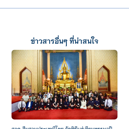
ข่าวสารอื่นๆ ที่น่าสนใจ
สจด. สืบสานประเพณีไทย จัดพิธีแห่เทียนพรรษาปี