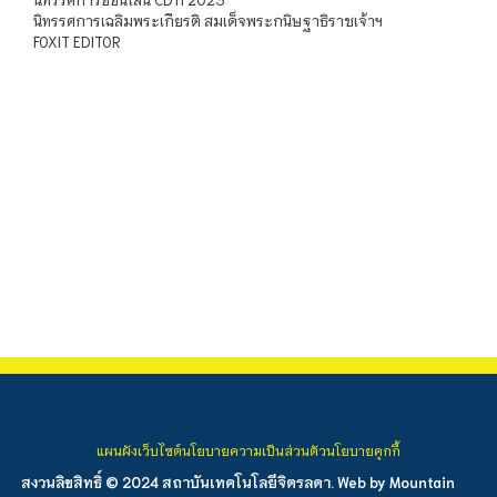
นิทรรศการเฉลิมพระเกียรติ สมเด็จพระกนิษฐาธิราชเจ้าฯ
FOXIT EDITOR
แผนผังเว็บไซต์
นโยบายความเป็นส่วนตัว
นโยบายคุกกี้
สงวนลิขสิทธิ์ © 2024 สถาบันเทคโนโลยีจิตรลดา. Web by
Mountain