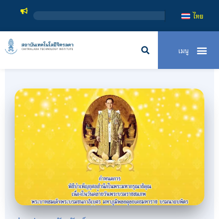
สถาบันเท
ไทย