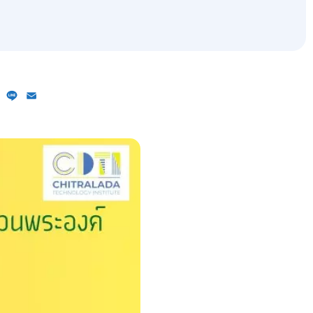
ebook
X
Line
Email