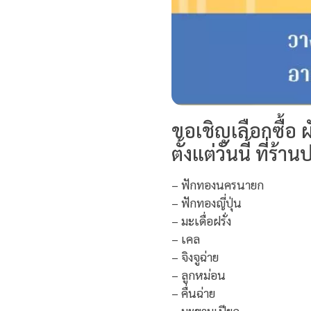
ขอเชิญเลือกซื้อ
ตั้งแต่วันนี้ ที่ร
– ฟักทองนครนายก
– ฟักทองญี่ปุ่น
– มะเดื่อฝรั่ง
– เคล
– จิงจูฉ่าย
– ลูกหม่อน
– คื่นฉ่าย
– มะขามเปียก