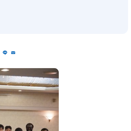
ebook
X
Line
Email