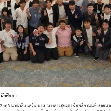
นนักศึกษา
คม 2566 นายภคิน เควิน ชาน นางสาวสุกฤตา ฉิมพลิกานนท์ และน