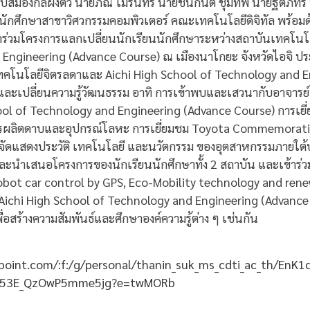
มองกลฝังตัว นายภณ โมรินทร์ นายชนกันต์ ชุมทัพ นายฐิติภัทร์ ปร
ักศึกษาสาขาวิศวกรรมคอมพิวเตอร์ คณะเทคโนโลยีดิจิทัล พร้อม
 เข้าร่วมโครงการแลกเปลี่ยนนักเรียนนักศึกษาระหว่างสถาบันเทคโน
ngineering (Advance Course) ณ เมืองนาโกยะ จังหวัดไอจิ ประเท
นเทคโนโลยีจิตรลดาและ Aichi High School of Technology and 
ละเปลี่ยนความรู้วัฒนธรรม อาทิ การเข้าพบและเสวนากับอาจารย์ผ
hool of Technology and Engineering (Advance Course) การเย
นการผลิตดาบและอุปกรณ์โลหะ การเยี่ยมชม Toyota Commemorat
จัดแสดงประวัติ เทคโนโลยี และนวัตกรรม ของอุตสาหกรรมภายใต้
ละนำเสนอโครงการของนักเรียนนักศึกษาทั้ง 2 สถาบัน และเข้าร
bot car control by GPS, Eco-Mobility technology and renewa
Aichi High School of Technology and Engineering (Advance 
อสร้างความสัมพันธ์และศึกษาองค์ความรู้ต่าง ๆ เช่นกัน
point.com/:f:/g/personal/thanin_suk_ms_cdti_ac_th/EnK1
f_53E_QzOwP5mme5jg?e=twMORb