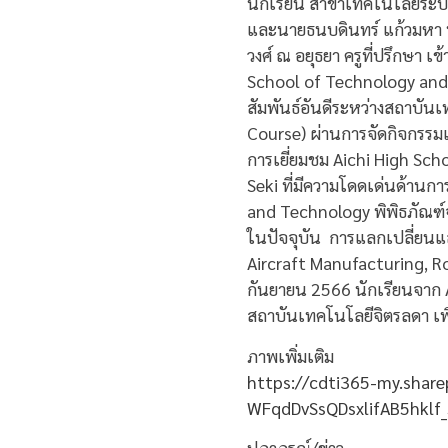
นักเรียน สาขาเทคโนโลยีระบบส
และนายธนบดินทร์ แก้วมหา น
วงศ์ ณ อยุธยา ครูที่ปรึกษา
School of Technology and E
สัมพันธ์อันดีระหว่างสถาบั
Course) ผ่านการจัดกิจกรรมแ
การเยี่ยมชม Aichi High Sc
Seki ที่มีความโดดเด่นด้า
and Technology พิพิธภัณฑ์
ในปัจจุบัน การแลกเปลี่ยนแ
Aircraft Manufacturing, Ro
กันยายน 2566 นักเรียนจาก 
สถาบันเทคโนโลยีจิตรลดา เพื่
ภาพเพิ่มเติม
https://cdti365-my.share
WFqdDvSsQDsxlifAB5hkl
ปภาภรณ์/ข่าว