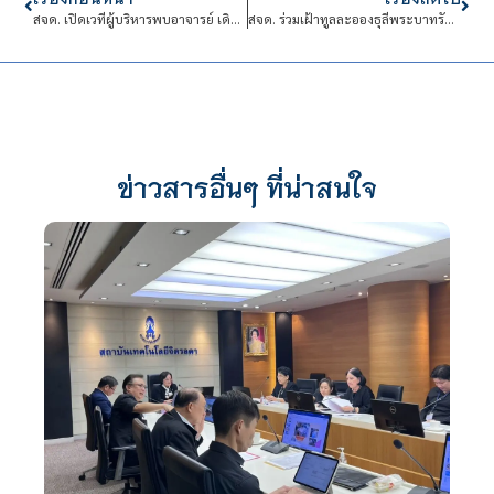
สจด. เปิดเวทีผู้บริหารพบอาจารย์ เดินหน้าถ่ายทอดแผนยุทธศาสตร์ 2570-2574ยกระดับการศึกษา บุคลากร และการบริหารองค์กร
สจด. ร่วมเฝ้าทูลละอองธุลีพระบาทรับเสด็จ
ข่าวสารอื่นๆ ที่น่าสนใจ