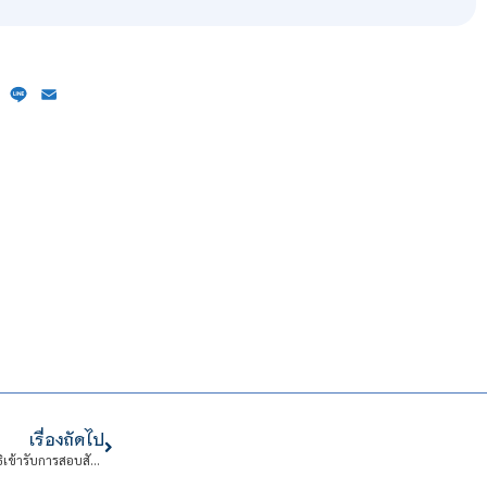
ebook
X
Line
Email
เรื่องถัดไป
ประกาศสถาบันเทคโนโลยีจิตรลดา เรื่อง รายชื่อผู้ผ่านการสอบข้อเขียนและมีสิทธิเข้ารับการสอบสัมภาษณ์และสอบสอน สังกัด คณะบริหารธุรกิจ