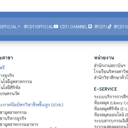
OFFICIAL
@CDTIOFFICIAL
CDTI CHANNEL
@CDTI
@CDTIO
ะสาขา
หน่วยงาน
สำนักงานสถาบันฯ
ตรี
โรงเรียนจิตรลดาวิ
รธุรกิจ
สำนักวิชาศึกษาทั่ว
นโลยีอุตสาหกรรม
โลยีดิจิทัล
E-SERVICE
าเกษตรนวัต
ระบบบริการการศึก
ห้องสมุด (Libery C
กาศนียบัตรวิชาชีพชั้นสูง (ปวส.)
ห้องสมุดดิจิทัล (E-L
ิชาอุตสาหกรรม
ห้องสมุดออนไลน์ (
ชาบริหารธุรกิจ
ระบบสารบรรณอิเล็
ิชาอุตสาหกรรมอาหาร
ระบบแสดงผลออนไล