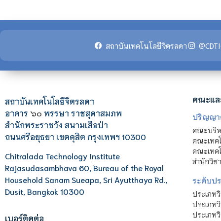
สถาบันเทคโนโลยีจิตรลดา
@CDTI
คณะแล
สถาบันเทคโนโลยีจิตรลดา
อาคาร
๖๐
พรรษา ราชสุดาสมภพ
ปริญญา
สำนักพระราชวัง สนามเสือป่า
คณะบริหา
ถนนศรีอยุธยา เขตดุสิต กรุงเทพฯ 10300
คณะเทคโ
คณะเทคโน
Chitralada Technology Institute
สำนักวิช
Rajasudasambhava 60, Bureau of the Royal
Household Sanam Sueapa, Sri Ayutthaya Rd.,
ระดับประ
Dusit, Bangkok 10300
ประเภทว
ประเภทวิ
ประเภทว
เบอร์ติดต่อ