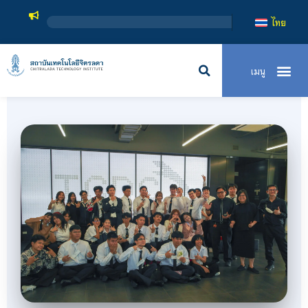
สถาบันเทคโนโลยีจิตรลดา เ
ไทย