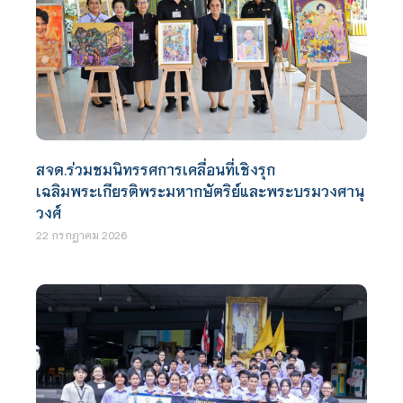
สจด.ร่วมชมนิทรรศการเคลื่อนที่เชิงรุก
เฉลิมพระเกียรติพระมหากษัตริย์และพระบรมวงศานุ
วงศ์
22 กรกฎาคม 2026