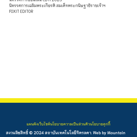
นิทรรศการเฉลิมพระเกียรติ สมเด็จพระกนิษฐาธิราชเจ้าฯ
FOXIT EDITOR
แผนผังเว็บไซต์
นโยบายความเป็นส่วนตัว
นโยบายคุกกี้
สงวนลิขสิทธิ์ © 2024 สถาบันเทคโนโลยีจิตรลดา. Web by
Mountain