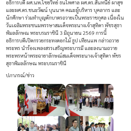
อธิการบดี ผศ.นพ.ไชยวิทย์ ธนไพศาล ผศ.ดร.สันทนีย์ ผาสุข
และผศ.ดร.ชนะวัฒน์ บุนนาค คณะผู้บริหาร บุคลากร และ
นักศึกษา ร่วมทำบุญตักบาตรถวายเป็นพระราชกุศล เนื่องใน
วันเฉลิมพระชนมพรรษาสมเด็จพระนางเจ้าสุทิดา พัชรสุธา
พิมลลักษณ พระบรมราชินี 3 มิถุนายน 2569 การนี้
อธิการบดีเปิดกรวยกระทงดอกไม้ ธูป เทียนแพ กล่าวถวาย
พระพร นำร้องเพลงสรรเสริญพระบารมี และลงนามถวาย
พระพรหน้าพระฉายาลักษณ์สมเด็จพระนางเจ้าสุทิดา พัชร
สุธาพิมลลักษณ พระบรมราชินี
ปภาภรณ์/ข่าว