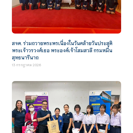
สจด. ร่วมถวายพระพรเนื่องในวันคล้ายวันประสูติ
พระเจ้าวรวงศ์เธอ พระองค์เจ้าโสมสวลี กรมหมื่น
สุทธนารีนาถ
13 กรกฎาคม 2026