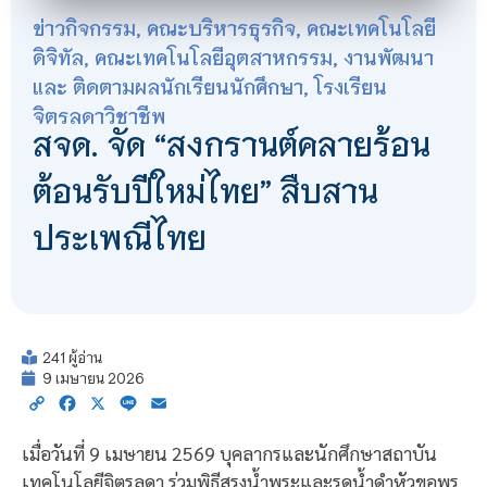
ข่าวกิจกรรม
,
คณะบริหารธุรกิจ
,
คณะเทคโนโลยี
ดิจิทัล
,
คณะเทคโนโลยีอุตสาหกรรม
,
งานพัฒนา
และ ติดตามผลนักเรียนนักศึกษา
,
โรงเรียน
จิตรลดาวิชาชีพ
สจด. จัด “สงกรานต์คลายร้อน
ต้อนรับปีใหม่ไทย” สืบสาน
ประเพณีไทย
241 ผู้อ่าน
9 เมษายน 2026
Copy
Facebook
X
Line
Email
Link
เมื่อวันที่ 9 เมษายน 2569 บุคลากรและนักศึกษาสถาบัน
เทคโนโลยีจิตรลดา ร่วมพิธีสรงน้ำพระและรดน้ำดำหัวขอพร