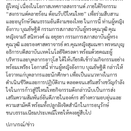
ผู้ใหญ่ เนื่องในโอกาสเทศกาลสงกรานต์ ภายใต้กิจกรรม
“สงกรานต์คลายร้อน ต้อนรับปีใหม่ไทย” เพื่อร่วมสืบสาน
และอนุรักษ์วัฒนธรรมอันดีงามของไทย ในการนี้ ท่านผู้หญิง
อังกาบ บุณยัษฐิติ กรรมการสภาสถาบันผู้ทรงคุณวุฒิ คุณ
หญิงจามรี สนิทวงศ์ ณ อยุธยา กรรมการสภาสถาบันผู้ทรง
คุณวุฒิ และรองศาสตราจารย์ ดร.คุณหญิงสุมณฑา พรหมบุญ
อธิการบดีสถาบันเทคโนโลยีจิตรลดา พร้อมด้วยคณะผู้
บริหารและบุคลากรอาวุโส ได้ให้เกียรติเข้าร่วมกิจกรรมอย่าง
พร้อมเพรียง โอกาสนี้ ท่านผู้หญิงอังกาบ บุณยัษฐิติ กล่าวให้
โอวาทแก่บุคลากรและนักศึกษา เพื่อเป็นแนวทางในการ
ดำเนินชีวิตและการปฏิบัติงาน ตลอดจนเสริมสร้างขวัญกำลัง
ใจในการก้าวสู่ปีใหม่ไทยกิจกรรมดังกล่าวนับเป็นการส่ง
เสริมความสัมพันธ์อันดีภายในองค์กร สร้างความอบอุ่นและ
ความสามัคคี พร้อมทั้งปลูกฝังจิตสำนึกในการอนุรักษ์
ขนบธรรมเนียมประเพณีไทยให้คงอยู่สืบไป
ปภาภรณ์/ข่าว