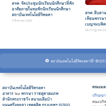
สจด. จัดประชุมนักเรียนนักศึกษาที่พัก
อาศัยภายในหอพักนักเรียนนักศึกษา
สจด. สืบสาน
สถาบันเทคโนโลยีจิตลดา
เทียนพรรษา
4 สิงหาคม 2026
เบญจมบพิตร
26 กรกฎาคม 20
สถาบันเทคโนโลยีจิตรลดา
@CDTI
คณะแล
สถาบันเทคโนโลยีจิตรลดา
อาคาร
๖๐
พรรษา ราชสุดาสมภพ
ปริญญา
สำนักพระราชวัง สนามเสือป่า
คณะบริหา
ถนนศรีอยุธยา เขตดุสิต กรุงเทพฯ 10300