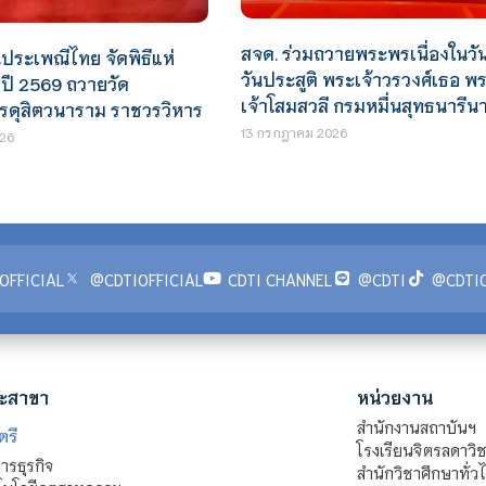
สจด. ร่วมถวายพระพรเนื่องในวั
ประเพณีไทย จัดพิธีแห่
วันประสูติ พระเจ้าวรวงศ์เธอ พ
ปี 2569 ถวายวัด
เจ้าโสมสวลี กรมหมื่นสุทธนารีน
ดุสิตวนาราม ราชวรวิหาร
13 กรกฎาคม 2026
26
OFFICIAL
@CDTIOFFICIAL
CDTI CHANNEL
@CDTI
@CDTIO
ะสาขา
หน่วยงาน
สำนักงานสถาบันฯ
ตรี
โรงเรียนจิตรลดาวิ
รธุรกิจ
สำนักวิชาศึกษาทั่ว