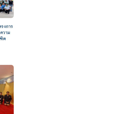
ครงการ
ยมความ
ณฑิต