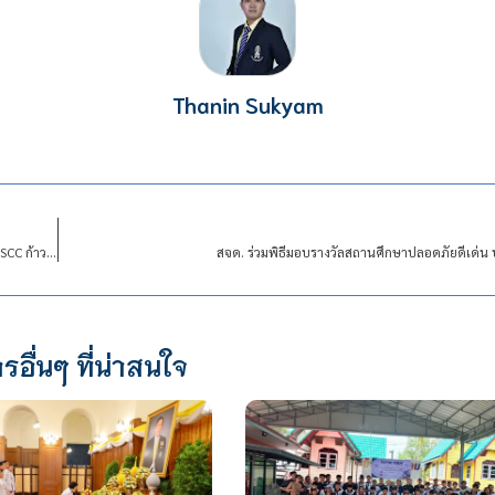
Thanin Sukyam
สจด. ร่วมงานวิชาการ “Learning Across Generations for a Sustainable Future” 120 ปี SCC ก้าวผ่านทุกช่วงวัยการเรียนรู้สู่อนาคตที่ยั่งยืน โรงเรียนซางตาครู้สคอนแวนท์ ปีการศึกษา 2568
สจด. ร่วมพิธีมอบรางวัลสถานศึกษาปลอดภัยดีเด่น
รอื่นๆ ที่น่าสนใจ