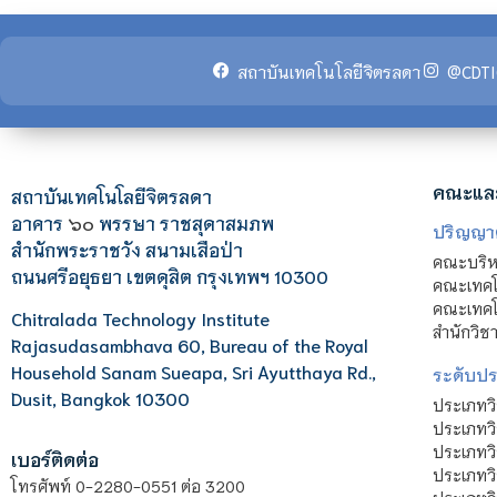
สถาบันเทคโนโลยีจิตรลดา
@CDTI
คณะแล
สถาบันเทคโนโลยีจิตรลดา
อาคาร
๖๐
พรรษา ราชสุดาสมภพ
ปริญญา
สำนักพระราชวัง สนามเสือป่า
คณะบริหา
ถนนศรีอยุธยา เขตดุสิต กรุงเทพฯ 10300
คณะเทคโ
คณะเทคโน
Chitralada Technology Institute
สำนักวิช
Rajasudasambhava 60, Bureau of the Royal
Household Sanam Sueapa, Sri Ayutthaya Rd.,
ระดับประ
Dusit, Bangkok 10300
ประเภทว
ประเภทวิ
ประเภทว
เบอร์ติดต่อ
ประเภทวิ
โทรศัพท์ 0-2280-0551 ต่อ 3200