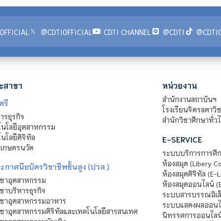
OFFICIAL
@CDTIOFFICIAL
CDTI CHANNEL
@CDTI
@CDTIO
ะสาขา
หน่วยงาน
สำนักงานสถาบันฯ
ตรี
โรงเรียนจิตรลดาวิ
รธุรกิจ
สำนักวิชาศึกษาทั่ว
นโลยีอุตสาหกรรม
โลยีดิจิทัล
E-SERVICE
าเกษตรนวัต
ระบบบริการการศึก
ห้องสมุด (Libery C
กาศนียบัตรวิชาชีพชั้นสูง (ปวส.)
ห้องสมุดดิจิทัล (E-L
ิชาอุตสาหกรรม
ห้องสมุดออนไลน์ (
ชาบริหารธุรกิจ
ระบบสารบรรณอิเล็
ิชาอุตสาหกรรมอาหาร
ระบบแสดงผลออนไล
ชาอุตสาหกรรมดิจิทัลและเทคโนโลยีสารสนเทศ
นิทรรศการออนไลน