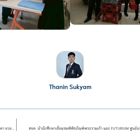
Thanin Sukyam
สจด. ต้อนรับคณะผู้บริหารโรงเรียนสีตบุตรบำรุง เข้าพบอธิการบดีสถาบันเทคโนโลยีจิตรลดา อวยพรปีใหม่ ๒๕๖๙ พร้อมรายงานความคืบหน้าความร่วมมือทางวิชาการ
สจด. นำนักศึกษาเยี่ยมชมพิพิธภัณฑ์พระรามเก้า และ FUTURIUM ศูนย์