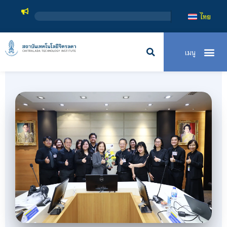
สถาบันเ
ไทย