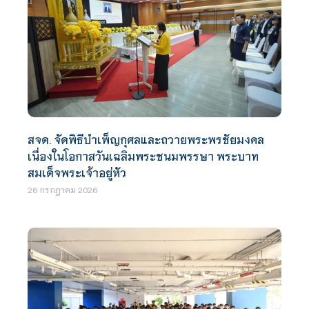
สจด. จัดพิธีบำเพ็ญกุศลและถวายพระพรชัยมงคล
เนื่องในโอกาสวันเฉลิมพระชนมพรรษา พระบาท
สมเด็จพระเจ้าอยู่หัว
26 กรกฎาคม 2026