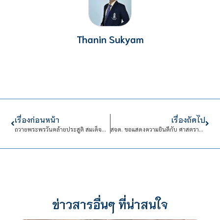
Thanin Sukyam
เรื่องก่อนหน้า
เรื่องถัดไป
ถวายพระพรวันคล้ายประสูติ สมเด็จพระเจ้าลูกเธอ เจ้าฟ้าสิริวัณณวรี นารีรัตนราชกัญญา หน้าพระฉายาลักษณ์สมเด็จพระเจ้าลูกเธอ เจ้าฟ้าสิริวัณณวรี นารีรัตนราชกัญญา
สจด. ขอแสดงความยินดีกับ ศาสตราจารย์ ดร.วิไลศ รังสาดทอง ได้รับการยกย่องเชิดชูเกียรติให้เป็น นักวิจัยดีเด่นแห่งชาติ ประจำปี 2569
ข่าวสารอื่นๆ ที่น่าสนใจ