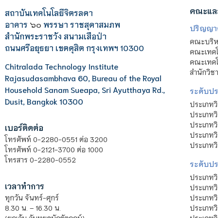
คณะแล
สถาบันเทคโนโลยีจิตรลดา
อาคาร
๖๐
พรรษา ราชสุดาสมภพ
ปริญญา
สำนักพระราชวัง สนามเสือป่า
คณะบริหา
ถนนศรีอยุธยา เขตดุสิต กรุงเทพฯ 10300
คณะเทคโ
คณะเทคโน
Chitralada Technology Institute
สำนักวิช
Rajasudasambhava 60, Bureau of the Royal
Household Sanam Sueapa, Sri Ayutthaya Rd.,
ระดับประ
Dusit, Bangkok 10300
ประเภทว
ประเภทวิ
ประเภทว
เบอร์ติดต่อ
ประเภทวิ
โทรศัพท์ 0-2280-0551 ต่อ 3200
ประเภทวิ
โทรศัพท์ 0-2121-3700 ต่อ 1000
โทรสาร 0-2280-0552
ระดับปร
ประเภทว
เวลาทำการ
ประเภทวิ
ประเภทว
ทุกวัน จันทร์-ศุกร์
ประเภทวิ
8.30 น. – 16.30 น.
ประเภทวิ
(ยกเว้น วันหยุดนักขัตฤกษ์)