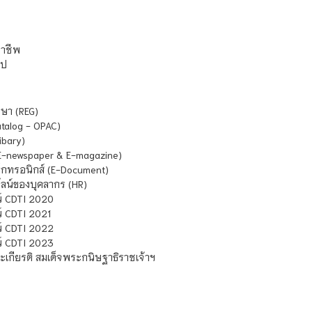
ชาชีพ
ไป
ษา (REG)
atalog - OPAC)
ibary)
E-newspaper & E-magazine)
กทรอนิกส์ (E-Document)
น์ของบุคลากร (HR)
์ CDTI 2020
 CDTI 2021
์ CDTI 2022
์ CDTI 2023
เกียรติ สมเด็จพระกนิษฐาธิราชเจ้าฯ