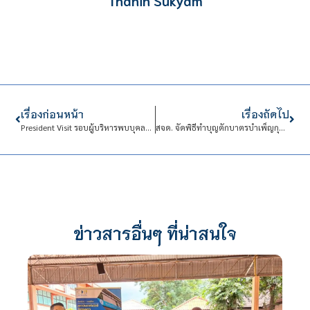
Thanin Sukyam
เรื่องก่อนหน้า
เรื่องถัดไป
President Visit รอบผู้บริหารพบบุคลากรสายสนับสนุน
สจด. จัดพิธีทำบุญตักบาตรบำเพ็ญกุศลสัตตมวาร ถวายเป็นพระราชกุศลสมเด็จนางเจ้าสิริกิติ์ พระบรมราชินีนาถพระบรมราชชนนีพันปีหลวง
ข่าวสารอื่นๆ ที่น่าสนใจ