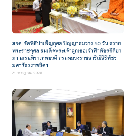
สจด. จัดพิธีบำเพ็ญกุศล ปัญญาสมวาร 50 วัน ถวาย
พระราชกุศล สมเด็จพระเจ้าลูกเธอเจ้าฟ้าพัชรกิติยา
ภา นเรนทิราเทพยวดี กรมหลวงราชสาริณีสิริพัชร
มหาวัชรราชธิดา
31 กรกฎาคม 2026