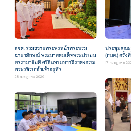
สจด. ร่วมถวายพระพรหน้าพระบรม
ประชุมคณะ
ฉายาลักษณ์ พระบาทสมเด็จพระปรเมน
(กบค.) ครั้งที
ทรรามาธิบดี ศรีสินทรมหาวชิราลงกรณ
17 กรกฎาคม 20
พระวชิรเกล้าเจ้าอยู่หัว
28 กรกฎาคม 2026