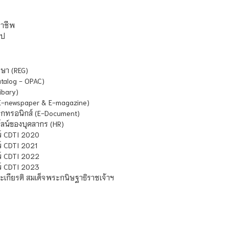
ชาชีพ
ไป
ษา (REG)
atalog - OPAC)
ibary)
E-newspaper & E-magazine)
กทรอนิกส์ (E-Document)
น์ของบุคลากร (HR)
์ CDTI 2020
 CDTI 2021
์ CDTI 2022
์ CDTI 2023
เกียรติ สมเด็จพระกนิษฐาธิราชเจ้าฯ