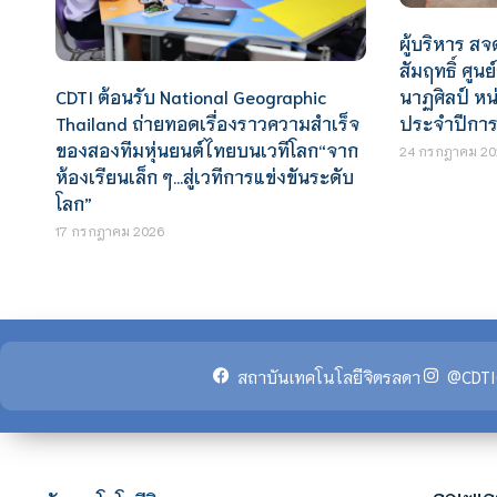
ผู้บริหาร สจ
สัมฤทธิ์ ศูน
CDTI ต้อนรับ National Geographic
นาฏศิลป์ ห
Thailand ถ่ายทอดเรื่องราวความสำเร็จ
ประจำปีการ
ของสองทีมหุ่นยนต์ไทยบนเวทีโลก“จาก
24 กรกฎาคม 20
ห้องเรียนเล็ก ๆ…สู่เวทีการแข่งขันระดับ
โลก”
17 กรกฎาคม 2026
สถาบันเทคโนโลยีจิตรลดา
@CDTI
คณะแล